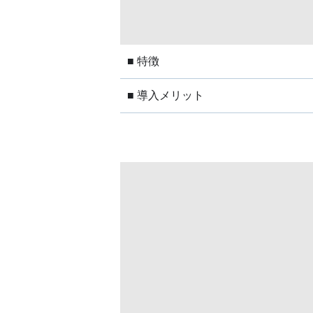
■ 特徴
■ 導入メリット