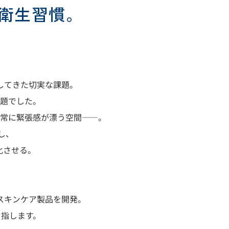
衛生習慣。
してきた切実な課題。
題でした。
常に緊張感が漂う空間
――
。
し、
化させる。
スキンケア製品を開発。
指します。