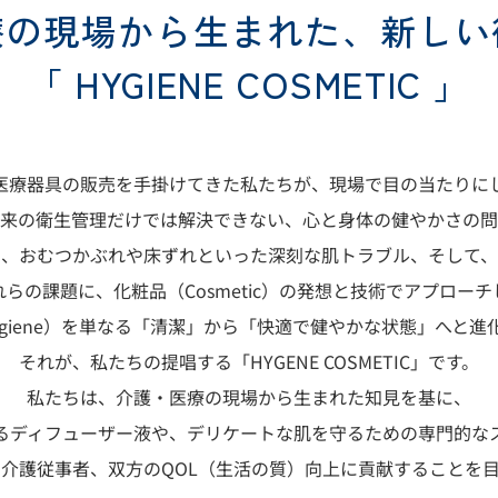
療の現場から生まれた、
新しい
「 HYGIENE COSMETIC 」
医療器具の販売を手掛けてきた私たちが、現場で目の当たりに
来の衛生管理だけでは解決できない、心と身体の健やかさの問
い、おむつかぶれや床ずれといった深刻な肌トラブル、そして、
れらの課題に、化粧品（
Cosmetic
）の発想と技術でアプローチ
giene
）を単なる「清潔」から「快適で健やかな状態」へと進
それが、私たちの提唱する「
HYGENE COSMETIC
」です。
私たちは、介護・医療の現場から生まれた知見を基に、
るディフューザー液や、デリケートな肌を守るための専門的な
と介護従事者、双方の
QOL
（生活の質）向上に貢献することを目