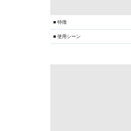
■ 特徴
■ 使用シーン